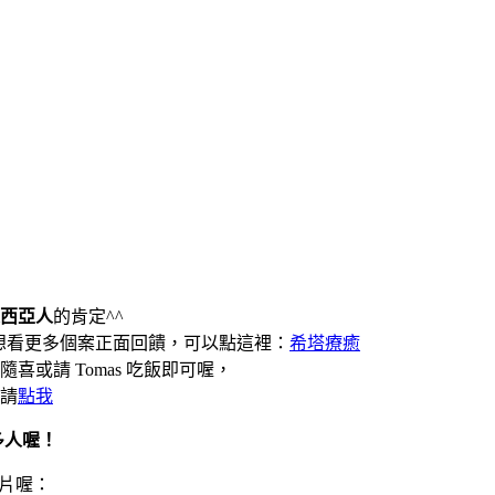
西亞人
的肯定^^
想看更多個案正面回饋，可以點這裡：
希塔療
癒
喜或請 Tomas 吃飯即可喔，
請
點我
多人喔！
片喔：