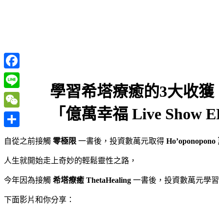
Facebook
學習希塔療癒的3大收獲
Line
「億萬幸福 Live Show E
WeChat
分
自從之前接觸
零極限
一書後，投資數萬元取得
Ho’oponop
享
人生就開始走上奇妙的輕鬆靈性之路，
今年因為接觸
希塔療癒
ThetaHealing
一書後，投資數萬元學
下面影片和你分享：