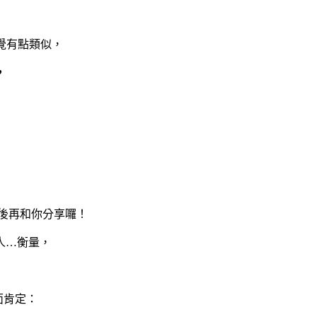
覺有點類似，
，
後再和你分享囉！
人…衡量，
面肯定：