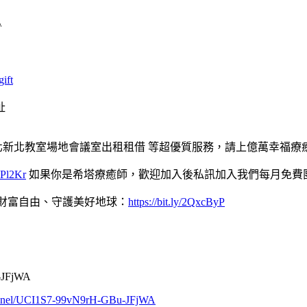
^
gift
址
 #台北新北教室場地會議室出租租借 等超優質服務，請上億萬幸福
RkPl2Kr
如果你是希塔療癒師，歡迎加入後私訊加入我們每月免費
起財富自由、守護美好地球：
https://bit.ly/2QxcByP
u-JFjWA
annel/UCI1S7-99vN9rH-GBu-
JFjWA