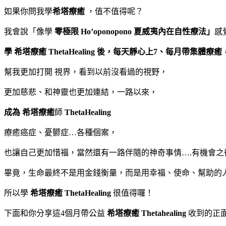
如果你問我學
希塔療癒
，值不值得呢？
我會說「像學
零極限
Ho’oponopono 夏威夷內在自性療法」
感
學 希塔療癒
ThetaHealing
後，每天靜心上7、每月帶集體療癒
幫我更加打開 視界，看到以前沒看過的視野，
更加慈悲、和神靈也更加連結，一路以來，
成為 希塔療癒
師
ThetaHealing
療癒癌症、憂鬰症…各種個案，
也讓自己更加惜福，當然還有一路伴隨的神奇事情….有機會之
畢竟，生命最終不是用金錢衡量，而是用幸福、使命、幫助的
所以學
希塔療癒
ThetaHealing
很值得囉！
下面和你分享這4個月帶公益
希塔療癒 Thetahealing
收到的正