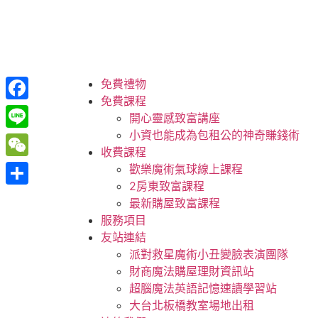
跳
至
主
要
內
免費禮物
容
免費課程
Facebook
開心靈感致富講座
小資也能成為包租公的神奇賺錢術
Line
收費課程
WeChat
歡樂魔術氣球線上課程
2房東致富課程
分
最新購屋致富課程
享
服務項目
友站連結
派對救星魔術小丑變臉表演團隊
財商魔法購屋理財資訊站
超腦魔法英語記憶速讀學習站
大台北板橋教室場地出租