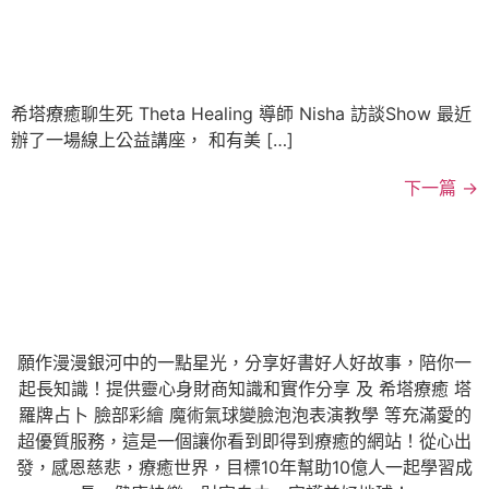
希塔療癒聊生死 Theta Healing 導師 Nisha 訪談Show 最近
辦了一場線上公益講座， 和有美 […]
下一篇
→
願作漫漫銀河中的一點星光，分享好書好人好故事，陪你一
起長知識！提供靈心身財商知識和實作分享 及 希塔療癒 塔
羅牌占卜 臉部彩繪 魔術氣球變臉泡泡表演教學 等充滿愛的
超優質服務，這是一個讓你看到即得到療癒的網站！從心出
發，感恩慈悲，療癒世界，目標10年幫助10億人一起學習成