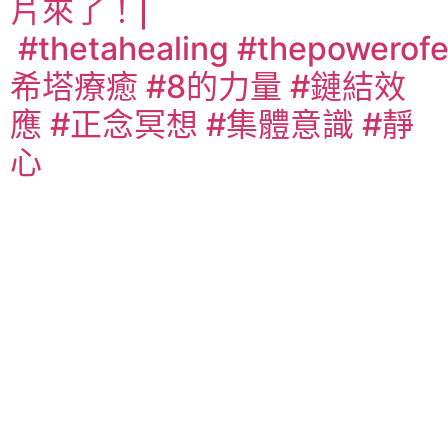
片來了！|
#thetahealing #thepowerofe
希塔療癒 #8的力量 #鏈結效
應 #正念冥想 #集體意識 #靜
心