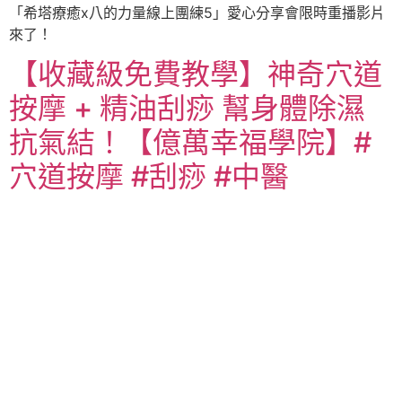
「希塔療癒x八的力量線上團練5」愛心分享會限時重播影片
來了！
【收藏級免費教學】神奇穴道
按摩 + 精油刮痧 幫身體除濕
抗氣結！【億萬幸福學院】#
穴道按摩 #刮痧 #中醫