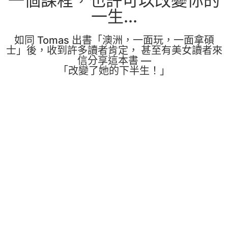
一個課程，也許可以改變你的
一生...
如同 Tomas 出書「澳洲，一面玩，一面拿碩
士」後，收到許多讀者肯定， 甚至有美女讀者來
信分享這本書 —
「改變了她的下半生！」