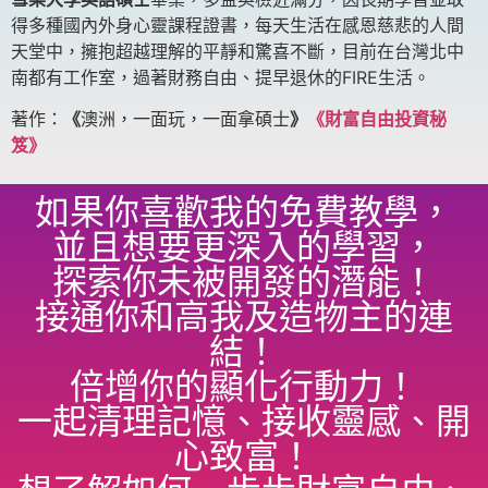
得多種國內外身心靈課程證書，每天生活在感恩慈悲的人間
天堂中，擁抱超越理解的平靜和驚喜不斷，目前在台灣北中
南都有工作室，過著財務自由、提早退休的FIRE生活。
著作：
《
澳洲，一面玩，一面拿碩士
》
《財富自由投資秘
笈》
如果你喜歡我的免費教學，
並且想要更深入的學習，
探索你未被開發的潛能！
接通你和高我及造物主的連
結！
倍增你的顯化行動力！
一起清理記憶、接收靈感、開
心致富！