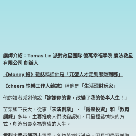
講師介紹：Tomas Lin 派對救星團隊 億萬幸福學院 魔法救星
有限公司 創辦人
《Money 錢》
雜誌
稱讚他是
「兀型人才走到哪賺到哪」
《cheers 快樂工作人雜誌》
稱他是
「生活理財玩家」
他的讀者感謝他說
「謝謝你的書，改變了我的後半人生！」
苗栗鄉下長大，從事
「表演創業」、「房產投資」和「教育
訓練」
多年，主要推廣人們改變認知，用最輕鬆愉快的方
式，創造出最幸福豐盛的人生。
雪梨大學英語碩士
畢業，多益英檢近滿分，因長期學習並取